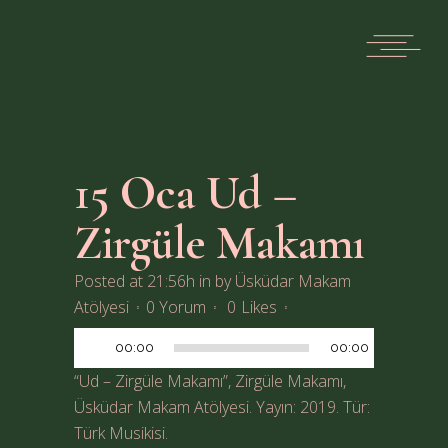
15 Oca
Ud –
Zirgüle Makamı
Posted at 21:56h
in
by
Üsküdar Makam
Ses
Atölyesi
0 Yorum
0
Likes
oynatıcı
00:00
00:00
“Ud – Zirgüle Makamı”, Zirgüle Makamı,
Üsküdar Makam Atölyesi. Yayın: 2019. Tür:
Türk Musikisi.