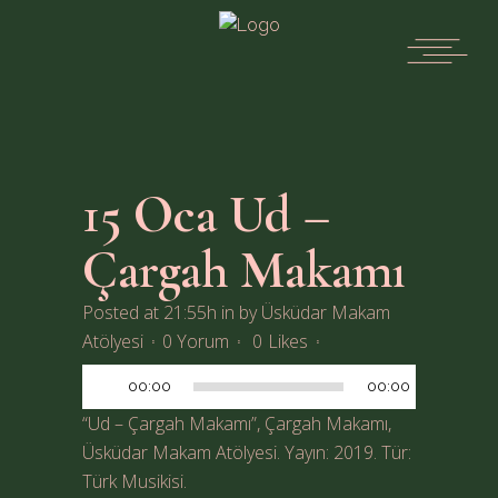
15 Oca
Ud –
Çargah Makamı
Posted at 21:55h
in
by
Üsküdar Makam
Ses
Atölyesi
0 Yorum
0
Likes
oynatıcı
00:00
00:00
“Ud – Çargah Makamı”, Çargah Makamı,
Üsküdar Makam Atölyesi. Yayın: 2019. Tür:
Türk Musikisi.