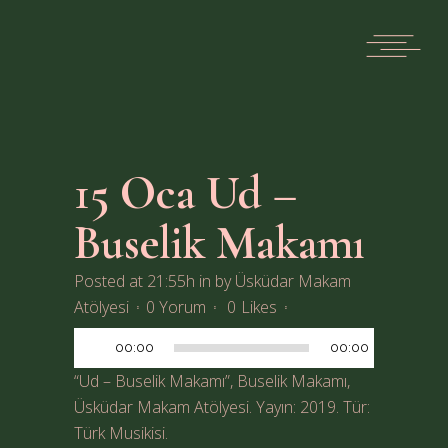
15 Oca
Ud –
Buselik Makamı
Posted at 21:55h
in
by
Üsküdar Makam
Ses
Atölyesi
0 Yorum
0
Likes
oynatıcı
00:00
00:00
“Ud – Buselik Makamı”, Buselik Makamı,
Üsküdar Makam Atölyesi. Yayın: 2019. Tür:
Türk Musikisi.