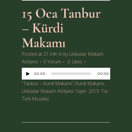
15 Oca
Tanbur
– Kürdi
Makamı
Posted at 21:54h
in
by
Üsküdar Makam
Ses
Atölyesi
0 Yorum
0
Likes
oynatıcı
00:00
00:00
“Tanbur – Kürdi Makamı”, Kürdi Makamı,
Üsküdar Makam Atölyesi. Yayın: 2019. Tür:
Türk Musikisi.