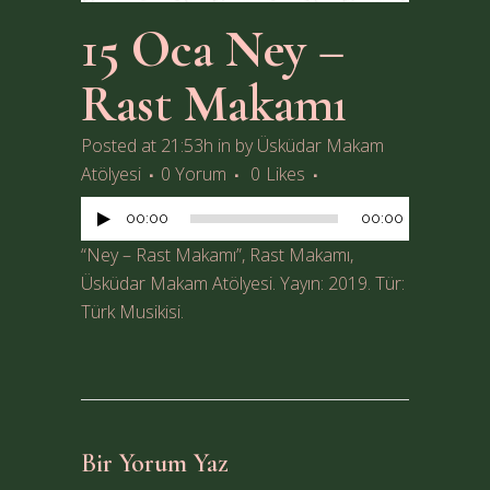
15 Oca
Ney –
Rast Makamı
Posted at 21:53h
in
by
Üsküdar Makam
Ses
Atölyesi
0 Yorum
0
Likes
oynatıcı
00:00
00:00
“Ney – Rast Makamı”, Rast Makamı,
Üsküdar Makam Atölyesi. Yayın: 2019. Tür:
Türk Musikisi.
Bir Yorum Yaz