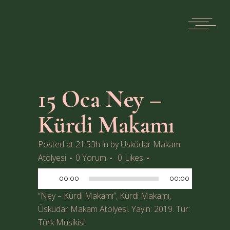
15 Oca
Ney –
Kürdi Makamı
Posted at 21:53h
in
by
Üsküdar Makam
Ses
Atölyesi
0 Yorum
0
Likes
oynatıcı
00:00
00:00
“Ney – Kürdi Makamı”, Kürdi Makamı,
Üsküdar Makam Atölyesi. Yayın: 2019. Tür:
Türk Musikisi.