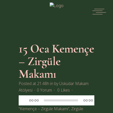
15 Oca
Kemençe
– Zirgüle
Makamı
Posted at 21:48h
in
by
Üsküdar Makam
Ses
Atölyesi
0 Yorum
0
Likes
oynatıcı
00:00
00:00
“Kemençe – Zirgüle Makamı”, Zirgüle