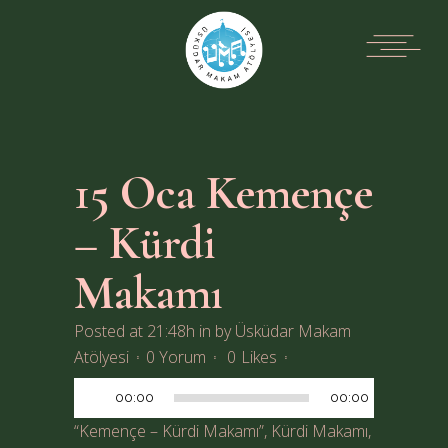
15 Oca
Kemençe
– Kürdi
Makamı
Posted at 21:48h
in
by
Üsküdar Makam
Ses
Atölyesi
0 Yorum
0
Likes
oynatıcı
00:00
00:00
“Kemençe – Kürdi Makamı”, Kürdi Makamı,