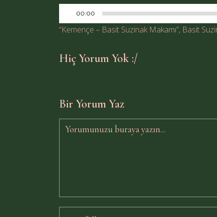
00:00
“Kemençe – Basit Suzinak Makamı”, Basit Suzin
Hiç Yorum Yok :/
Bir Yorum Yaz