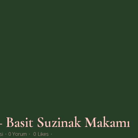
 Basit Suzinak Makamı
si
0 Yorum
0
Likes