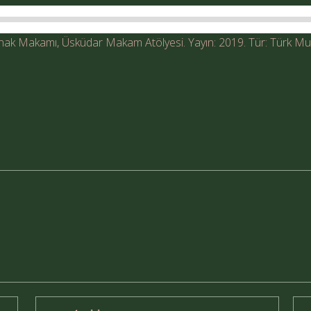
ak Makamı, Üsküdar Makam Atölyesi. Yayın: 2019. Tür: Türk Musi