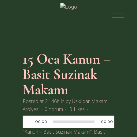
15 Oca
Kanun –
Basit Suzinak
Makamı
Posted at 21:46h
in
by
Üsküdar Makam
Ses
Atölyesi
0 Yorum
0
Likes
oynatıcı
00:00
00:00
“Kanun – Basit Suzinak Makamı”, Basit