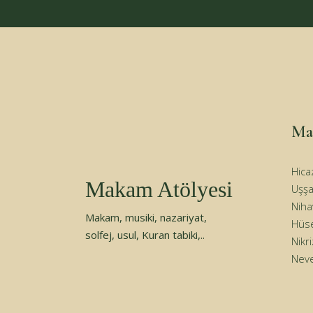
Ma
Hicaz
Makam Atölyesi
Uşşa
Nih
Makam, musiki, nazariyat,
Hüs
solfej, usul, Kuran tabiki,..
Nikr
Nev