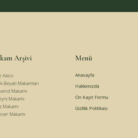
kam Arşivi
Menü
Anasayfa
 Ailesi
k-Beyati Makamları
Hakkımızda
avend Makamı
Ön Kayıt Formu
eyni Makamı
iz Makamı
Gizlilik Politikası
eser Makamı